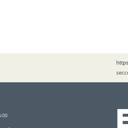
http
secc
5:00