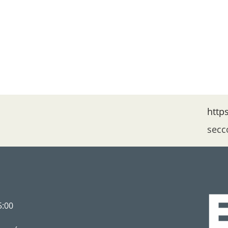
http
secc
5:00